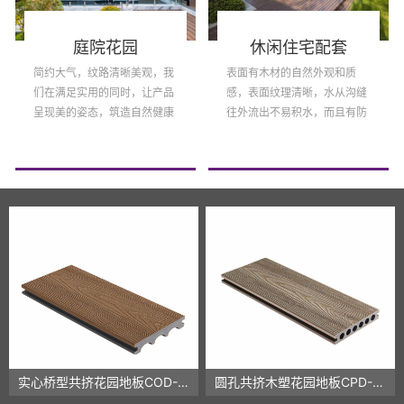
休闲住宅配套
景区栈道
表面有木材的自然外观和质
表面为磨砂纹表面，简约的外
感，表面纹理清晰，水从沟缝
观造型给建筑外立面以素雅、
往外流出不易积水，而且有防
干净、简洁的感觉，和周围环
水防滑的效果哦。
境也极为和谐。
实心桥型共挤花园地板COD-07
圆孔共挤木塑花园地板CPD-08