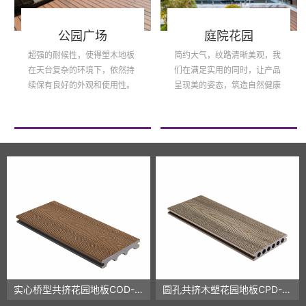
公园广场
庭院花园
超强的耐候性，使得塑木地板
简约大气，纹路清晰美观，我
在天台复杂的环境下，依然持
们在满足实用的同时，让产品
续保有良好的外观和使用性。
呈现美的姿态，筑造自然健康
更环保板材。
实心桥型共挤花园地板COD-07
圆孔共挤木塑花园地板CPD-08