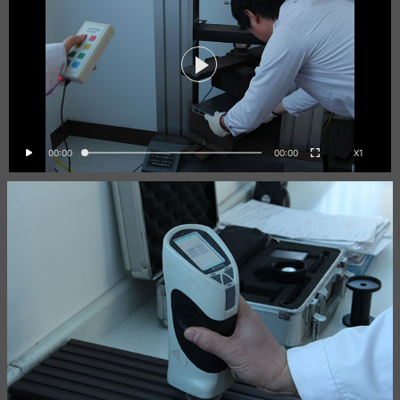
00:00
00:00
X1