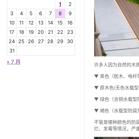
1
2
3
4
5
6
7
8
9
10
11
12
13
14
15
16
17
18
19
20
21
22
23
24
25
26
27
28
29
30
31
« 7 月
许多人因为自然的木
▼ 黑色（枕木、电杆
▼ 原木色(无色水载
▼ 绿色（含铜水载型
▼ 褐色（水载型防
不管是哪种颜色的防
烂、发霉等情况，严