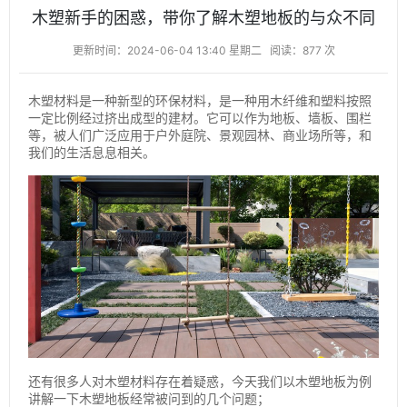
木塑新手的困惑，带你了解木塑地板的与众不同
更新时间：2024-06-04 13:40 星期二
阅读：877 次
木塑材料是一种新型的环保材料，是一种用木纤维和塑料按照
一定比例经过挤出成型的建材。它可以作为地板、墙板、围栏
等，被人们广泛应用于户外庭院、景观园林、商业场所等，和
我们的生活息息相关。
还有很多人对木塑材料存在着疑惑，今天我们以木塑地板为例
讲解一下木塑地板经常被问到的几个问题；