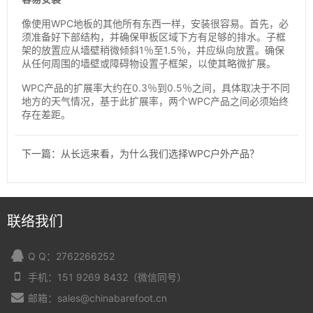
像使用WPC地板的其他所有东西一样，安装很容易。首先，必
须准备好下部结构，并确保甲板区域下方有足够的排水。子框
架的放置应从墙壁稍微倾斜1％至1.5％，并应纵向放置。确保
从任何周围的墙壁或障碍物设置子框架，以使其略微扩展。
WPC产品的扩展率大约在0.3％到0.5％之间，具体取决于不同
地方的天气情况，基于此扩展率，两个WPC产品之间必须始终
存在差距。
下一篇：从长远来看，为什么我们选择WPC户外产品？
联络我们
Q Q：2762266252
手机：151 9269 8432（微信同号）
邮箱：sales@chinabarefoot.cn