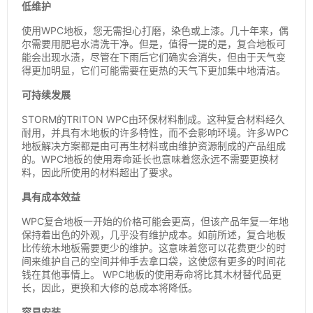
低维护
使用WPC地板，您无需担心打磨，染色或上漆。几十年来，偶
尔需要用肥皂水清洗干净。但是，值得一提的是，复合地板可
能会出现水渍，尽管在下雨后它们确实会消失，但由于天气变
得更加明显，它们可能需要在更热的天气下更加集中地清洁。
可持续发展
STORM的TRITON WPC由环保材料制成。这种复合材料经久
耐用，并具有木地板的许多特性，而不会影响环境。许多WPC
地板解决方案都是由可再生材料或由维护资源制成的产品组成
的。WPC地板的使用寿命延长也意味着您永远不需要更换材
料，因此所使用的材料超出了要求。
具有成本效益
WPC复合地板一开始的价格可能会更高，但该产品年复一年地
保持着出色的外观，几乎没有维护成本。如前所述，复合地板
比传统木地板需要更少的维护。这意味着您可以花费更少的时
间来维护自己的空间并伸手去拿口袋，这使您有更多的时间花
钱在其他事情上。 WPC地板的使用寿命将比其木材替代品更
长，因此，更换和大修的总成本将降低。
容易安装