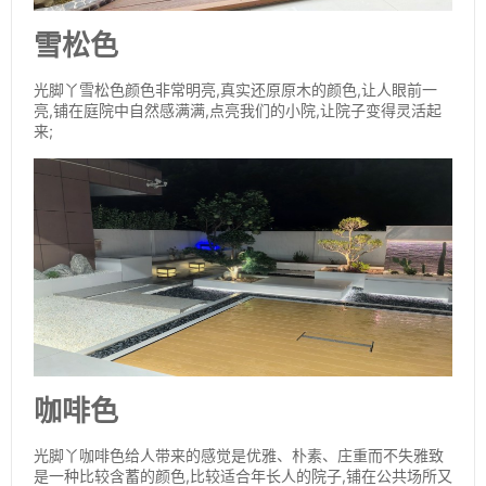
雪松色
光脚丫雪松色颜色非常明亮,真实还原原木的颜色,让人眼前一
亮,铺在庭院中自然感满满,点亮我们的小院,让院子变得灵活起
来;
咖啡色
光脚丫咖啡色给人带来的感觉是优雅、朴素、庄重而不失雅致
是一种比较含蓄的颜色,比较适合年长人的院子,铺在公共场所又