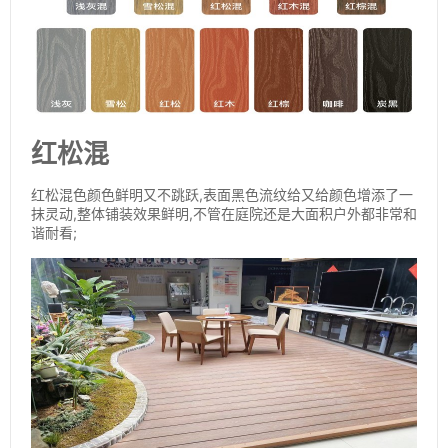
红松混
红松混色颜色鲜明又不跳跃,表面黑色流纹给又给颜色增添了一
抹灵动,整体铺装效果鲜明,不管在庭院还是大面积户外都非常和
谐耐看;