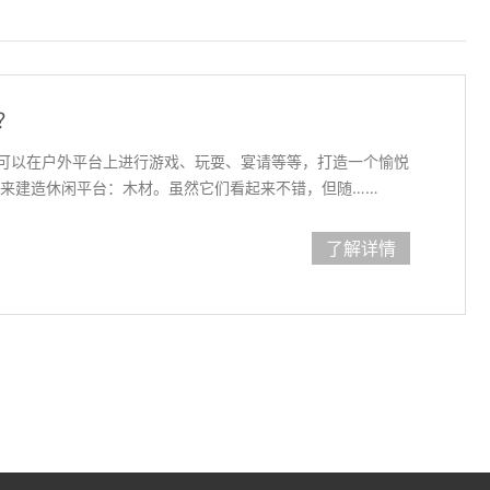
？
可以在户外平台上进行游戏、玩耍、宴请等等，打造一个愉悦
料来建造休闲平台：木材。虽然它们看起来不错，但随……
了解详情