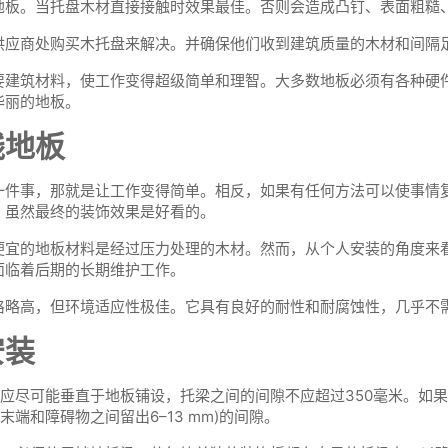
地板。当托盘木材直接接触时效果最佳。否则会造成凸钉、表面粗糙
供应商处购买木托盘来解决。并确保他们收到建筑质量的木材和间隔
要建筑材料，使工作变得超级简单和理智。大多数地板必须有各种硬
华丽的地板。
线地板
一件事，那就是让工作变得简单。相反，如果有任何方法可以使事情
，虽然最终的装饰效果是好看的。
便宜的地板材料是经过压力处理的木材。然而，从个人安装的角度来
面临着后期的长期维护工作。
格略高，但环境适应性极佳。它具有良好的耐性和耐腐蚀性，几乎不
安装
应尽可能垂直于地板铺设，托梁之间的间隙不应超过350毫米。如
端和障碍物之间留出6–13 mm)的间隙。