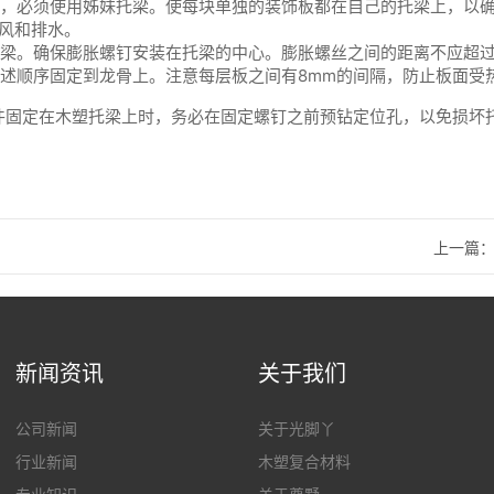
，必须使用姊妹托梁。使每块单独的装饰板都在自己的托梁上，以
通风和排水。
梁。确保膨胀螺钉安装在托梁的中心。膨胀螺丝之间的距离不应超过5
述顺序固定到龙骨上。注意每层板之间有8mm的间隔，防止板面受
件固定在木塑托梁上时，务必在固定螺钉之前预钻定位孔，以免损坏
上一篇
新闻资讯
关于我们
公司新闻
关于光脚丫
行业新闻
木塑复合材料