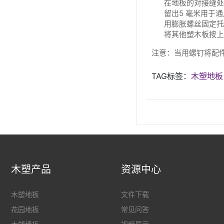
在地板的对接缝处
留出5 毫米用于
用膨胀螺丝固定托
将其他塑木板按上
注意：当用螺钉将配
TAG标签：
木塑地板
木塑产品
资源中心
木塑地板
文件下载
花园地板
常见问答