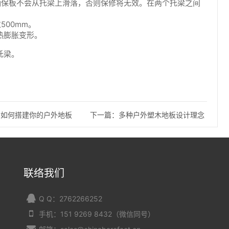
确保板不会从托梁上滑落，否则保修将无效。在两个托梁之间
00mm。
热膨胀变形。
托梁。
：如何搭建你的户外地板
下一篇：多种户外塑木地板设计理念
联络我们
Q Q：2762266252
手机：151 9269 8432（微信同号）