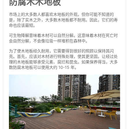
防腐木木地板
市场上的大多数人都喜欢木地板的外观。但你可能不知道的
是，除了实木之外，大多数木地板都不耐用。因此，它们的寿
命也应该最短。
可生物降解意味着木材可以自然分解。这意味着木材在死亡时
会自然分解，不会像垃圾一样堆积在森林中。
为了使木地板经久耐用，它需要得到很好的照顾以保持其闪
亮。首先，应该对木材进行特殊处理，使其更坚固。让经过处
理的木地板能够承受元素、腐烂和昆虫。如果保养得当，大多
数防腐木地板可以使用大约 10-15 年。