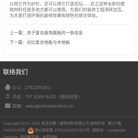
以用它作为护栏，还可以用它打造花坛……总之这种全新的建
筑材料在很多地方都可以使用，为我们的装修工程添砖加瓦，
为大家打造环保的装修效果和绿色的居住体验。
上一篇：关于复合装饰面板的一些信息
下一篇：对比复合地板与木地板
联络我们
Q Q：2762266252
手机：151 9269 8432（微信同号）
邮箱：sales@chinabarefoot.cn
Copyright 2010-2021 青岛光脚丫建筑材料有限公司 版权所有
鲁ICP备
14003136号
鲁公网安备 37021402001253号
国际站：
Composite
Decking
国内新官网：
木塑地板